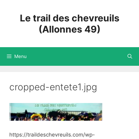
Aller
au
Le trail des chevreuils
contenu
(Allonnes 49)
Menu
cropped-entete1.jpg
https://traildeschevreuils.com/wp-