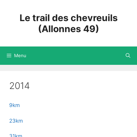
Aller
au
Le trail des chevreuils
contenu
(Allonnes 49)
Menu
2014
9km
23km
31km