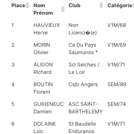
Place
Nom
Club
Catégorie
Prénom
1
HAUVIEUX
Non
V1M/68
Herve
Licenci�(e)
2
MORIN
Ca Du Pays
V1M/69
Olivier
Saumurois *
3
ALIGON
Scl Seiches /
V1M/71
Richard
Le Loir
4
BOUTIN
Csjb Angers
SEM/89
Florent
5
GUIHENEUC
ASC SAINT-
SEM/74
Damien
BARTHELEMY
6
DOLAINE
St Baudelle
V1M/71
Loic
Endurance