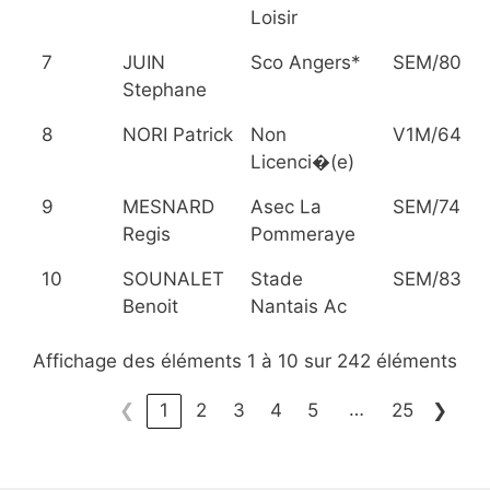
Loisir
7
JUIN
Sco Angers*
SEM/80
Stephane
8
NORI Patrick
Non
V1M/64
Licenci�(e)
9
MESNARD
Asec La
SEM/74
Regis
Pommeraye
10
SOUNALET
Stade
SEM/83
Benoit
Nantais Ac
Affichage des éléments 1 à 10 sur 242 éléments
…
❮
1
2
3
4
5
25
❯