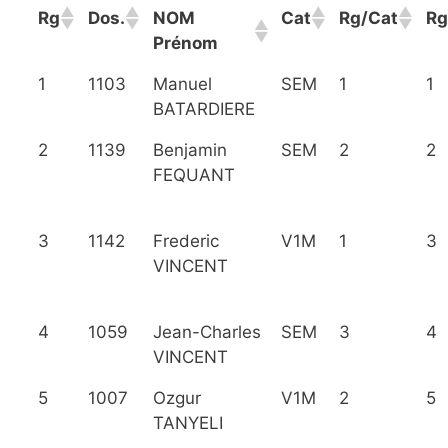
Rg
Dos.
NOM
Cat
Rg/Cat
Rg
Prénom
1
1103
Manuel
SEM
1
1
BATARDIERE
2
1139
Benjamin
SEM
2
2
FEQUANT
3
1142
Frederic
V1M
1
3
VINCENT
4
1059
Jean-Charles
SEM
3
4
VINCENT
5
1007
Ozgur
V1M
2
5
TANYELI