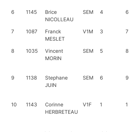
6
1145
Brice
SEM
4
6
NICOLLEAU
7
1087
Franck
V1M
3
7
MESLET
8
1035
Vincent
SEM
5
8
MORIN
9
1138
Stephane
SEM
6
9
JUIN
10
1143
Corinne
V1F
1
1
HERBRETEAU